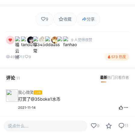
9
收藏
分享
9 人觉得很赞
491
11
9
573 热度
评论
最新
热门
只看作者
11
我心微笑
LV8
打赏了
@35boke
1水币
2021-11-14
福云祥
LV10
说点什么...
9
11
这个逼装的我给82分，剩下的用666的方式打给你！