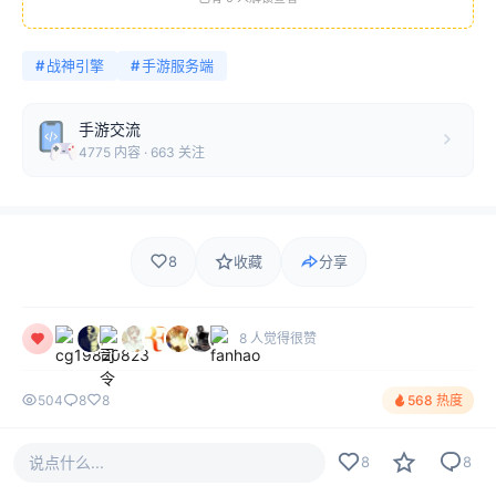
#
战神引擎
#
手游服务端
手游交流
4775 内容 · 663 关注
8
收藏
分享
8 人觉得很赞
504
8
8
568 热度
说点什么...
8
8
评论
最新
热门
只看作者
8