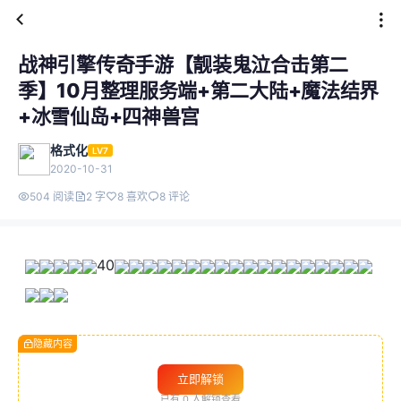
战神引擎传奇手游【靓装鬼泣合击第二
季】10月整理服务端+第二大陆+魔法结界
+冰雪仙岛+四神兽宫
格式化
LV7
2020-10-31
504 阅读
2 字
8 喜欢
8 评论
40
隐藏内容
立即解锁
已有
0
人解锁查看