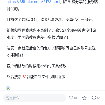
https://35boke.com/2178.html
用户免费分享的服务端
测试的，
目前这个端BUG有，iOS无法更新，安卓也有一部分，
视频和教程我就先不录制了，感觉这个端架设也没什么
难度，里面的教程也差不多很详细了！
注意一点就是后台的角色UID那要填写自己的账号发送
才能到账！
客户端修改的时候用dnSpy工具修改
然后搜索
:81
就能看到文件 如图所示
说点什么...
10
12
同时附上服务端完整的启动