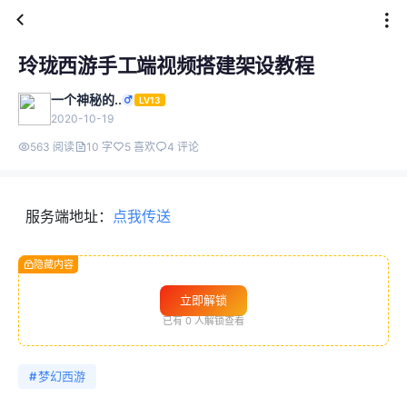
玲珑西游手工端视频搭建架设教程
一个神秘的..
LV13
2020-10-19
563 阅读
10 字
5 喜欢
4 评论
服务端地址：
点我传送
隐藏内容
立即解锁
已有
0
人解锁查看
#
梦幻西游