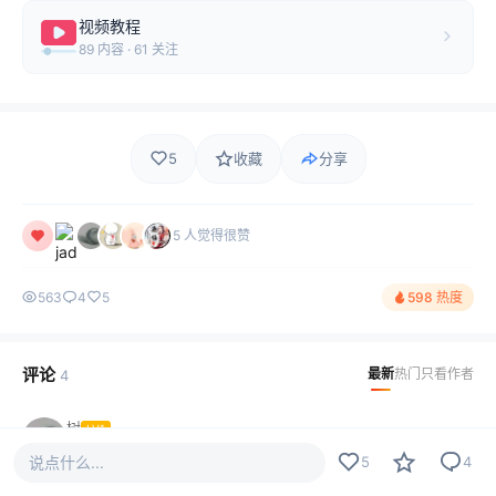
视频教程
89 内容 · 61 关注
5
收藏
分享
5 人觉得很赞
563
4
5
598 热度
评论
最新
热门
只看作者
4
树
LV1
你端坐在那里，我才知道我有多么浅薄，我曾忘情于两汉的
说点什么...
5
4
歌赋，我曾惊讶于唐宋诗词，也曾流连于宋元的曲牌。如今