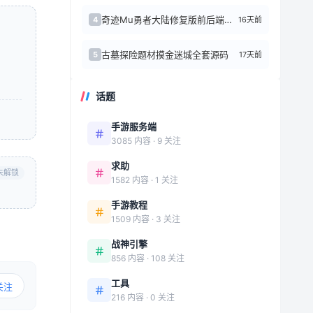
奇迹Mu勇者大陆修复版前后端源代码+Linux手工端
16天前
4
古墓探险题材摸金迷城全套源码
17天前
5
话题
手游服务端
3085 内容 · 9 关注
求助
未解锁
1582 内容 · 1 关注
手游教程
1509 内容 · 3 关注
战神引擎
856 内容 · 108 关注
工具
关注
216 内容 · 0 关注