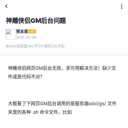
神雕侠侣GM后台问题
预言家
LV7
2020-10-06
426 阅读
146 字
4 喜欢
6 评论
神雕侠侣网页GM后台无效，求可用解决方法！缺少文
件或是代码不对？
大概看了下网页GM后台调用的是服务端sdxl/gs/ 文件
夹里的各种 .sh 命令文件，比如