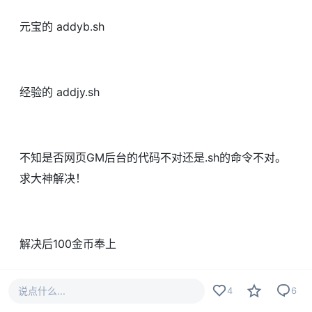
元宝的 addyb.sh
经验的 addjy.sh
不知是否网页GM后台的代码不对还是.sh的命令不对。
求大神解决！
解决后100金币奉上
#
求助
说点什么...
4
6