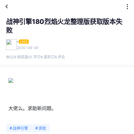
战神引擎180烈焰火龙整理版获取版本失
败
-
LV12
2020-09-30
229 阅读
10 字
8 喜欢
8 评论
大佬么。求助新问题。
#
战神引擎
#
求助