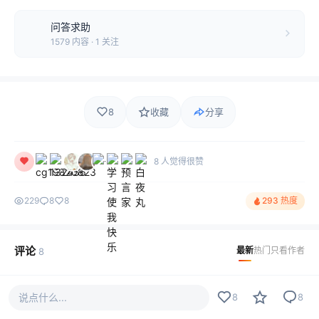
问答求助
1579 内容 · 1 关注
8
收藏
分享
8 人觉得很赞
229
8
8
293 热度
评论
最新
热门
只看作者
8
我心飞翔
LV1
说点什么...
8
8
卧槽！无奈本人没文化，一句卧槽行天下！