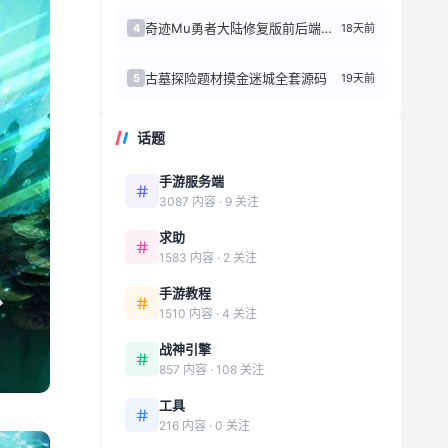
奇迹Mu勇者大陆修复版前后端源代码+Linux手工端
18天前
4
古墓探险题材摸金迷城全套源码
19天前
5
话题
手游服务端
3087 内容 · 9 关注
求助
1583 内容 · 2 关注
手游教程
1510 内容 · 4 关注
战神引擎
857 内容 · 108 关注
工具
216 内容 · 0 关注