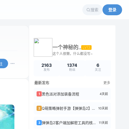
搜索
登录
一个神秘的..
LV13
这个人很懒，什么都没写~
注
2163
1374
6
发布
粉丝
关注
最新发布
更多
黑色派对添加装备流程
4天前
1
Q萌策略弹射手游【弹弹岛2】前后端全套源码+搭建教程
10天前
2
弹弹岛2客户端加解密工具的核心逻辑
11天前
3