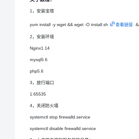
1，安装宝塔
yum install -y wget && wget -O install.sh
查看链接
&&
2，安装环境
Nginx1.14
mysql5.6
php5.6
3，放行端口
1:65535
4，关闭防火墙
systemctl stop firewalld.service
systemctl disable firewalld.service