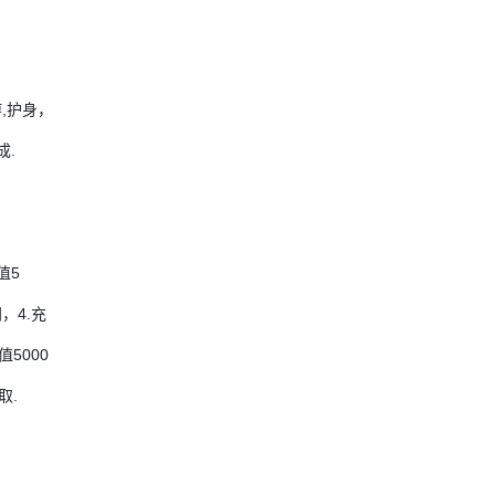
痹,护身，
成.
值5
，4.充
5000
取.