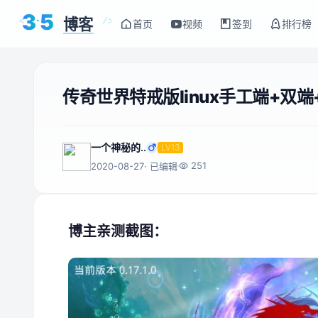
3
5
博客
<
/>
首页
视频
签到
排行榜
传奇世界特戒版linux手工端+双
一个神秘的..
LV13
251
2020-08-27
· 已编辑
博主亲测截图：