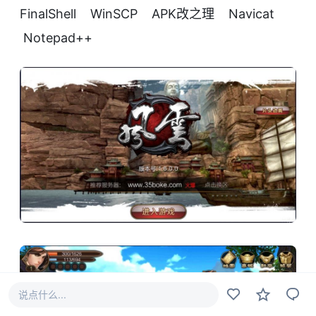
FinalShell WinSCP APK改之理 Navicat
Notepad++
说点什么...