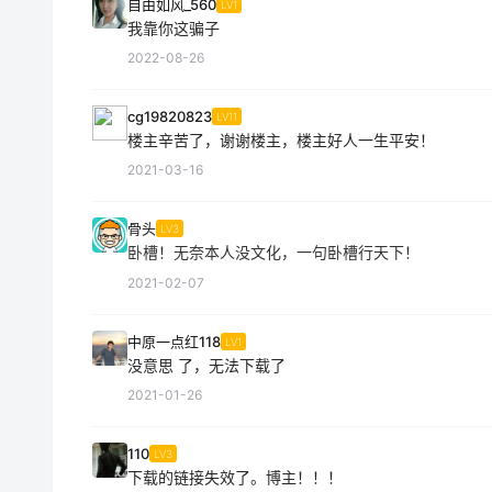
自由如风_560
LV1
我靠你这骗子
2022-08-26
cg19820823
LV11
楼主辛苦了，谢谢楼主，楼主好人一生平安！
2021-03-16
骨头
LV3
卧槽！无奈本人没文化，一句卧槽行天下！
2021-02-07
中原一点红118
LV1
没意思 了，无法下载了
2021-01-26
110
LV3
下载的链接失效了。博主！！！