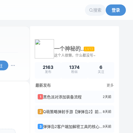
搜索
登录
一个神秘的..
LV13
这个人很懒，什么都没写~
注
2163
1374
6
发布
粉丝
关注
最新发布
更多
黑色派对添加装备流程
2天前
1
Q萌策略弹射手游【弹弹岛2】前后端全套源码+搭建教程
8天前
2
弹弹岛2客户端加解密工具的核心逻辑
9天前
3