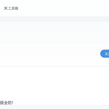
工具箱
关
挺全的！