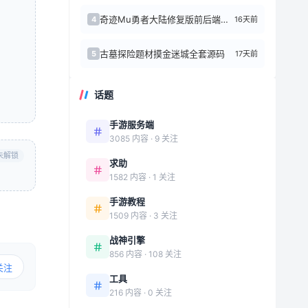
奇迹Mu勇者大陆修复版前后端源代码+Linux手工端
16天前
4
古墓探险题材摸金迷城全套源码
17天前
5
话题
手游服务端
3085 内容 · 9 关注
未解锁
求助
1582 内容 · 1 关注
手游教程
1509 内容 · 3 关注
战神引擎
856 内容 · 108 关注
关注
工具
216 内容 · 0 关注