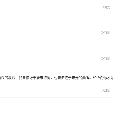
回复
回复
回复
两汉的歌赋，我曾惊讶于唐宋诗词，也曾流连于宋元的曲牌。如今而你才
回复