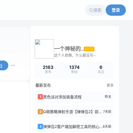
搜索
登录
一个神秘的..
LV13
这个人很懒，什么都没写~
注
2163
1374
6
发布
粉丝
关注
最新发布
更多
黑色派对添加装备流程
昨天
1
Q萌策略弹射手游【弹弹岛2】前后端全套源码+搭建教程
7天前
2
弹弹岛2客户端加解密工具的核心逻辑
8天前
3