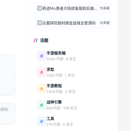
奇迹Mu勇者大陆修复版前后端源代码+Linux手工端
15天前
4
古墓探险题材摸金迷城全套源码
15天前
5
话题
手游服务端
3083 内容 · 8 关注
求助
1582 内容 · 1 关注
手游教程
1508 内容 · 3 关注
战神引擎
856 内容 · 108 关注
未解锁
工具
216 内容 · 0 关注