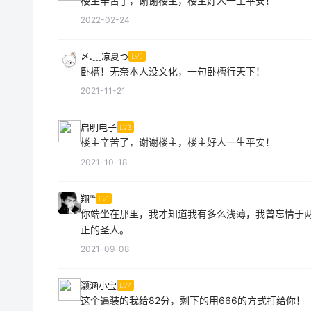
楼主辛苦了，谢谢楼主，楼主好人一生平安！
2022-02-24
〆.﹏凉夏つ
LV5
卧槽！无奈本人没文化，一句卧槽行天下！
2021-11-21
启明电子
LV3
楼主辛苦了，谢谢楼主，楼主好人一生平安！
2021-10-18
翔℡
LV1
你端坐在那里，我才知道我有多么浅薄，我曾忘情于
正的圣人。
2021-09-08
灏涵小宝
LV7
这个逼装的我给82分，剩下的用666的方式打给你！