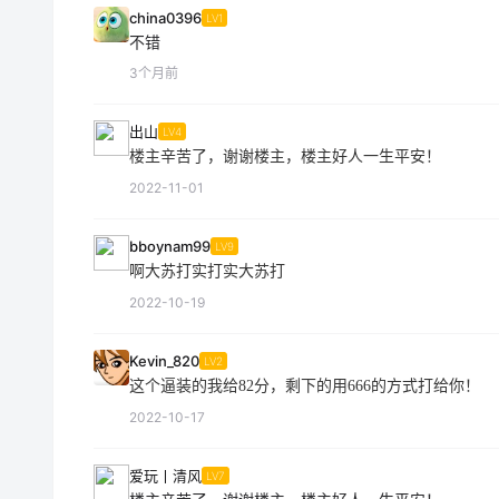
china0396
LV1
不错
3个月前
出山
LV4
楼主辛苦了，谢谢楼主，楼主好人一生平安！
2022-11-01
bboynam99
LV9
啊大苏打实打实大苏打
2022-10-19
Kevin_820
LV2
这个逼装的我给82分，剩下的用666的方式打给你！
2022-10-17
爱玩丨清风
LV7