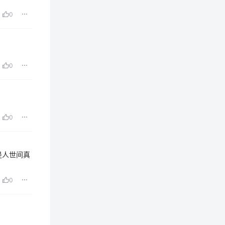
0
0
0
是人世间真
0