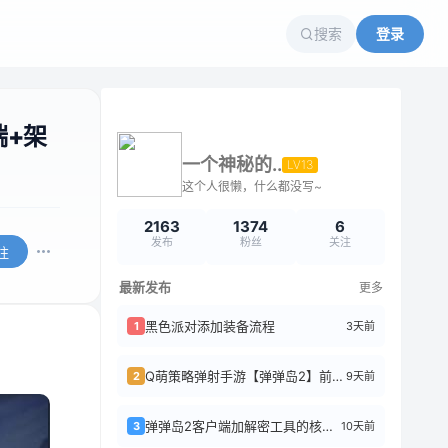
搜索
登录
端+架
一个神秘的..
LV13
这个人很懒，什么都没写~
2163
1374
6
发布
粉丝
关注
注
最新发布
更多
黑色派对添加装备流程
3天前
1
Q萌策略弹射手游【弹弹岛2】前后端全套源码+搭建教程
9天前
2
弹弹岛2客户端加解密工具的核心逻辑
10天前
3