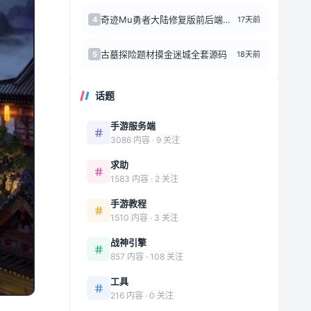
奇迹Mu勇者大陆修复版前后端源代码+Linux手工端
17天前
4
古墓探险题材摸金迷城全套源码
18天前
5
话题
手游服务端
3086 内容 · 9 关注
求助
1583 内容 · 2 关注
手游教程
1510 内容 · 3 关注
战神引擎
857 内容 · 108 关注
工具
216 内容 · 0 关注