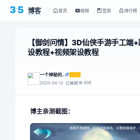
3
5
博客
<
/>
首页
视频
签到
排行榜
【御剑问情】3D仙侠手游手工端+
设教程+视频架设教程
一个神秘的..
LV13
608
2020-04-12
· 已编辑
博主亲测截图：