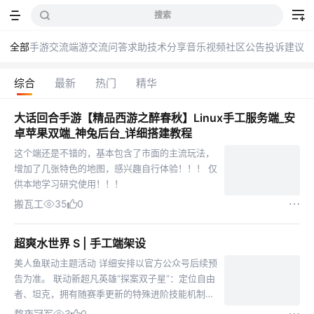
搜索
全部
手游交流
端游交流
问答求助
技术分享
音乐
视频
社区公告
投诉建议
综合
最新
热门
精华
大话回合手游【精品西游之醉春秋】Linux手工服务端_安
卓苹果双端_神兔后台_详细搭建教程
这个端还是不错的，基本包含了市面的主流玩法，
增加了几张特色的地图，感兴趣自行体验！！！ 仅
供本地学习研究使用！！！
搬瓦工
35
0
超爽水世界 S | 手工端架设
美人鱼联动主题活动 详细安排以官方公众号后续预
告为准。 联动新超凡英雄“探案双子星”：定位自由
者、坦克，拥有随赛季更新的特殊进阶技能机制。
联动橙色藏品及套装“奇珍异兽”：可通过美人鱼联
熬夜冠军
3
0