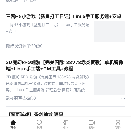
动主题活动获取。 全新海兽“铁甲人鱼”：将在 S5
赛...
三网H5小游戏【猛鬼打工日记】Linux手工服务端+安卓
三网H5小游戏【猛鬼打工日记】Linux手工服务端
+安卓
搬砖换资源
20
0
3D魔幻RPG端游【完美国际138V78赤炎赞歌】单机镜像
端+Linux手工端+GM工具+教程
3D 魔幻 RPG 端游《完美国际 138V78 赤炎赞歌》
已整理为单机一键即玩镜像端，同时包含以下内
容： Linux 手工服务端 管理后台 网页注册系统
GM 工具 PC 客户端 详细搭建教程
熬夜冠军
2
0
【网页游戏】圣剑神域 源码
今天有点时间整理游戏的时候发现的 自己研究
首页
消息
社区
视频
我的