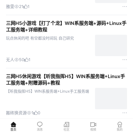
死的风险，流量占用小了很多。 关闭内购：别启动
雅雯
21
1
apiserver就行，也就是下面这条...
三网H5小游戏【打了个龙】WIN系服务端+源码+Linux手
工服务端+详细教程
玩点休闲的吧 有空都没时间玩 自己研究
无人
50
1
三网H5休闲游戏【听我指挥H5】WIN系服务端+Linux手
工服务端+附赠源码+教程
【听我指挥H5】WIN系服务端+Linux手工服务端
搬砖换资源
1
0
三网H5小游戏【机甲恐龙】CentOS手工服务端+源码
首页
消息
社区
视频
我的