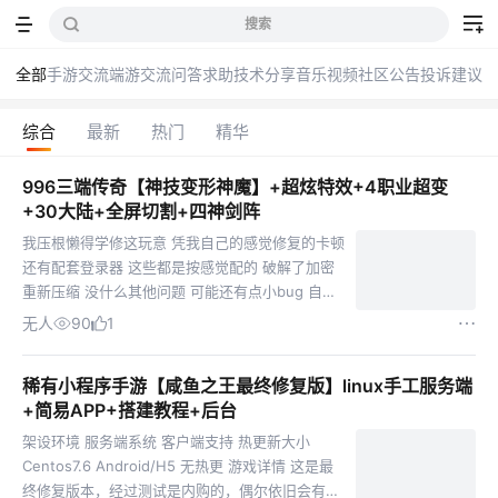
搜索
全部
手游交流
端游交流
问答求助
技术分享
音乐
视频
社区公告
投诉建议
综合
最新
热门
精华
996三端传奇【神技变形神魔】+超炫特效+4职业超变
+30大陆+全屏切割+四神剑阵
我压根懒得学修这玩意 凭我自己的感觉修复的卡顿
还有配套登录器 这些都是按感觉配的 破解了加密
重新压缩 没什么其他问题 可能还有点小bug 自己
研究 其他不懂在问我 出现了 网络不给力 多点几次
无人
90
1
配了数据库搭建教程 解压密码：35boke...
稀有小程序手游【咸鱼之王最终修复版】linux手工服务端
+简易APP+搭建教程+后台
架设环境 服务端系统 客户端支持 热更新大小
Centos7.6 Android/H5 无热更 游戏详情 这是最
终修复版本，经过测试是内购的，偶尔依旧会有卡