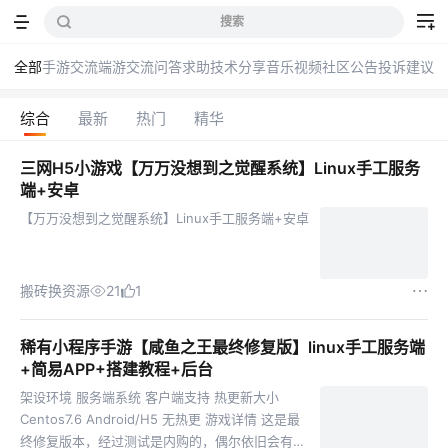
搜索
全部
手游交流
端游交流
问答求助
技术分享
音乐
视频
社区公告
投诉建议
综合
最新
热门
精华
三网H5小游戏【万万没想到之觉醒系统】Linux手工服务
端+安卓
【万万没想到之觉醒系统】Linux手工服务端+安卓
搬砖换资源
21
1
稀有小程序手游【咸鱼之王最终修复版】linux手工服务端
+简易APP+搭建教程+后台
架设环境 服务端系统 客户端支持 热更新大小
Centos7.6 Android/H5 无热更 游戏详情 这是最
终修复版本，经过测试是内购的，偶尔依旧会有卡