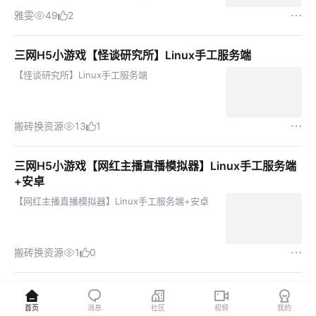
死的风险，流量占用小了很多。 关闭内购：别启动
雅雯
49
2
apiserver就行，也就是下面这条...
三网H5小游戏【怪谈研究所】Linux手工服务端
【怪谈研究所】Linux手工服务端
搬砖换资源
13
1
三网H5小游戏【网红主播直播模拟器】Linux手工服务端
+安卓
【网红主播直播模拟器】Linux手工服务端+安卓
搬砖换资源
1
0
三网H5游戏27合1打了个龙拿下一座城纸上当大侠向猛鬼
开炮
首页
消息
社区
视频
我的