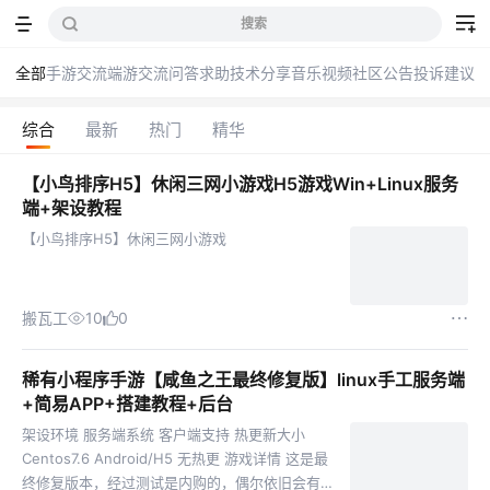
搜索
全部
手游交流
端游交流
问答求助
技术分享
音乐
视频
社区公告
投诉建议
综合
最新
热门
精华
【小鸟排序H5】休闲三网小游戏H5游戏Win+Linux服务
端+架设教程
【小鸟排序H5】休闲三网小游戏
搬瓦工
10
0
稀有小程序手游【咸鱼之王最终修复版】linux手工服务端
+简易APP+搭建教程+后台
架设环境 服务端系统 客户端支持 热更新大小
Centos7.6 Android/H5 无热更 游戏详情 这是最
终修复版本，经过测试是内购的，偶尔依旧会有卡