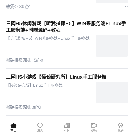
死的风险，流量占用小了很多。 关闭内购：别启动
雅雯
39
1
apiserver就行，也就是下面这条...
三网H5休闲游戏【听我指挥H5】WIN系服务端+Linux手
工服务端+附赠源码+教程
【听我指挥H5】WIN系服务端+Linux手工服务端
搬砖换资源
15
0
三网H5小游戏【怪谈研究所】Linux手工服务端
【怪谈研究所】Linux手工服务端
搬砖换资源
3
0
三网H5游戏27合1打了个龙拿下一座城纸上当大侠向猛鬼
开炮
首页
消息
社区
视频
我的