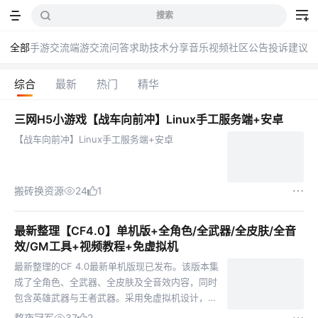
搜索
全部
手游交流
端游交流
问答求助
技术分享
音乐
视频
社区公告
投诉建议
综合
最新
热门
精华
三网H5小游戏【战车向前冲】Linux手工服务端+安卓
【战车向前冲】Linux手工服务端+安卓
搬砖换资源
24
1
最新整理【CF4.0】单机版+全角色/全武器/全皮肤/全音
效/GM工具+视频教程+免虚拟机
最新整理的CF 4.0最新单机版现已发布。该版本集
成了全角色、全武器、全皮肤及全音效内容，同时
包含英雄武器与王者武器。采用免虚拟机设计，提
供一键式单机启动端，并附带GM工具及详细视频
熬夜冠军
37
2