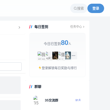
搜索
登录
每日签到
任务中心
80
今日已签到
人
登录解锁每日奖励与排行
群聊
35交流群
91