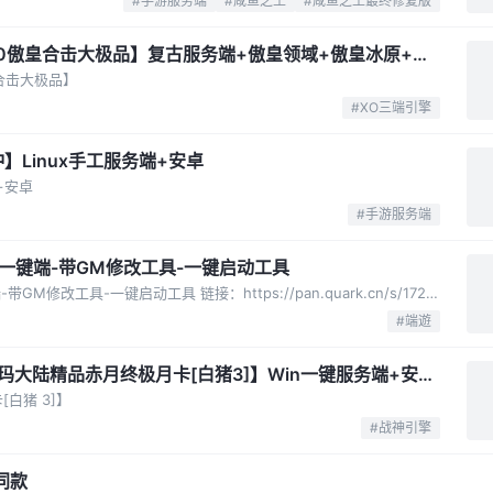
#手游服务端
#咸鱼之王
#咸鱼之王最终修复版
80傲皇合击大极品】复古服务端+傲皇领域+傲皇冰原+傲
皇合击大极品】
#XO三端引擎
】Linux手工服务端+安卓
+安卓
#手游服务端
一键端-带GM修改工具-一键启动工具
【豆豆征途】虚拟机单机版一键端-带GM修改工具-一键启动工具 链接：https://pan.quark.cn/s/172320cc0def 链接: https://pan.baidu.com/s/186c6vfuNlvsr7jjmS7k51...
#端遊
珐玛大陆精品赤月终极月卡[白猪3]】Win一键服务端+安卓
台
[白猪 3]】
#战神引擎
同款