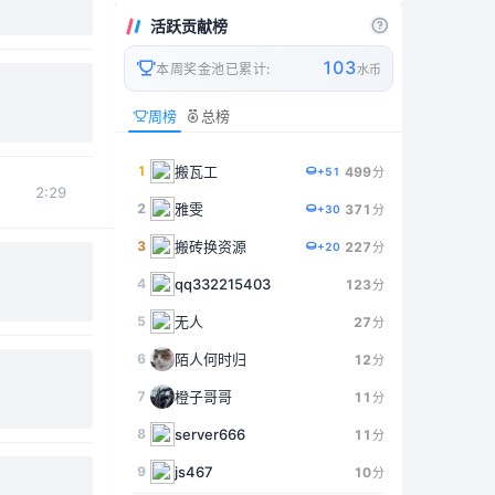
活跃贡献榜
103
本周奖金池已累计:
水币
周榜
总榜
1
搬瓦工
499
分
+51
2:29
2
雅雯
371
分
+30
3
搬砖换资源
227
分
+20
4
qq332215403
123
分
5
无人
27
分
6
陌人何时归
12
分
7
橙子哥哥
11
分
8
server666
11
分
9
js467
10
分