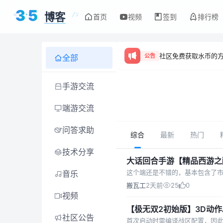
3
5
博客
<
/>
首页
视频
签到
排行榜
论坛
社区免费获取水币的
公告
全部
手游交流
端游交流
问答求助
综合
最新
热门
技术分享
大话回合手游【精品西游之醉
搭建教程
音乐
搬瓦工
2天前
25
0
视频
【极无双2初始版】3D动作ARPG手游Linu
社区公告
台+安卓+架设教程