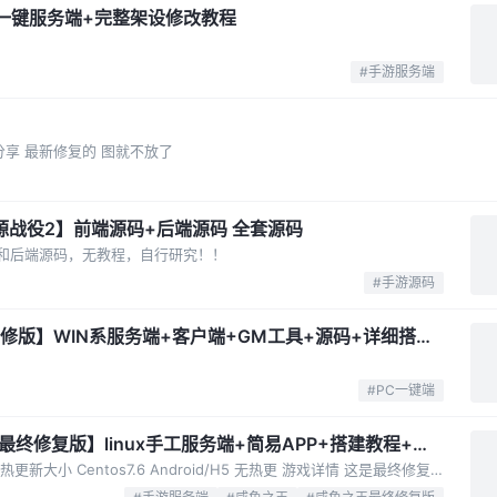
一键服务端+完整架设修改教程
#手游服务端
分享 最新修复的 图就不放了
源战役2】前端源码+后端源码 全套源码
和后端源码，无教程，自行研究！！
#手游源码
修版】WIN系服务端+客户端+GM工具+源码+详细搭建
#PC一键端
终修复版】linux手工服务端+简易APP+搭建教程+后
架设环境 服务端系统 客户端支持 热更新大小 Centos7.6 Android/H5 无热更 游戏详情 这是最终修复版本，经过测试是内购的，偶尔依旧会有卡死的风险，流量占用小了很多。 关闭内购：别启动apiserver就行，也就是下面这条...