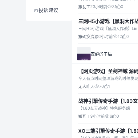
搬瓦工
23小时前
31
0
投诉建议
三网H5小游戏【黑洞大作战
三网H5小游戏【黑洞大作战】Lin
搬砖换资源
6小时前
12
0
安静的午后
【网页游戏】圣剑神域 源
今天有点时间整理游戏的时候发现
无人
昨天
70
1
战神引擎传奇手游【1.80
杀
【1.80玄天战神】特色服务端
搬瓦工
9小时前
6
0
XO三端引擎传奇手游【1.