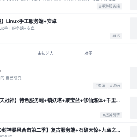
#手游服务端
】Linux手工服务端+安卓
ux手工服务端+安卓
#H5
未知艺人
雅雯
码
的 自己研究
#页游
#源码
玄天战神】特色服务端+镇妖塔+聚宝盆+修仙炼体+千里追
#战神引擎
80封神暴风合击第二季】复古服务端+石破天惊+九幽之地