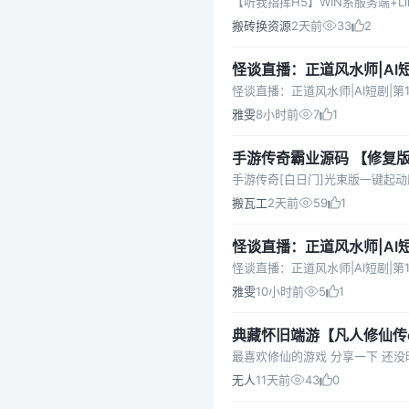
【听我指挥H5】WIN系服务端+Li
搬砖换资源
2天前
33
2
怪谈直播：正道风水师|AI
易，且看且珍惜！
怪谈直播：正道风水师|AI短剧|
雅雯
8小时前
7
1
手游传奇霸业源码 【修复
程
搬瓦工
2天前
59
1
怪谈直播：正道风水师|AI
易，且看且珍惜！
怪谈直播：正道风水师|AI短剧|
雅雯
10小时前
5
1
典藏怀旧端游【凡人修仙传on
最喜欢修仙的游戏 分享一下 还没
无人
11天前
43
0