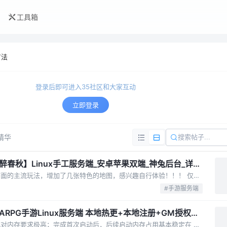
工具箱
方法
登录后即可进入35社区和大家互动
立即登录
精华
春秋】Linux手工服务端_安卓苹果双端_神兔后台_详细
这个端还是不错的，基本包含了市面的主流玩法，增加了几张特色的地图，感兴趣自行体验！！！ 仅供本地学习研究使用！！！
#手游服务端
x服务端 本地热更+本地注册+GM授权后
首次启动时需编译战区配置，因此对内存要求极高；完成首次启动后，后续启动内存占用基本稳定在 5G 左右，热更新文件大小约为 4G 多。 功能与体验层面存在较多问题，具体包括：进入竞技场时会弹出 “不合法的参数” 提示，聊天功能无法正常使用，跨...