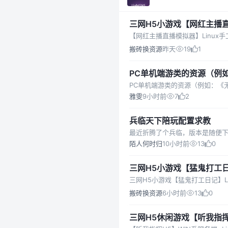
三网H5小游戏【网红主播直
【网红主播直播模拟器】Linux
搬砖换资源
昨天
19
1
PC单机端游类的资源（例
类的资源）有需要的吗？ 
雅雯
9小时前
7
2
的。
兵临天下陪玩配置求教
陌人何时归
10小时前
13
0
三网H5小游戏【猛鬼打工日
三网H5小游戏【猛鬼打工日记】L
搬砖换资源
6小时前
13
0
三网H5休闲游戏【听我指挥