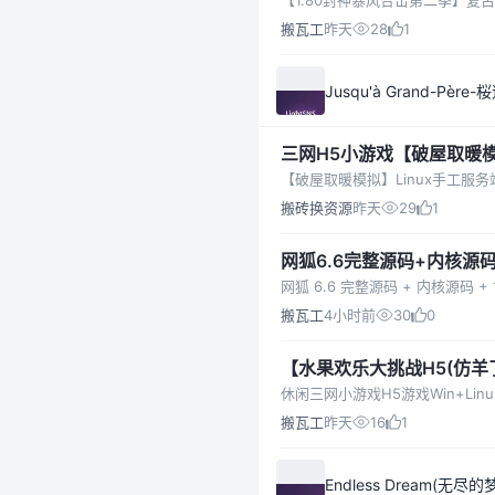
+遗忘废墟
【1.80封神暴风合击第二季】复
搬瓦工
昨天
28
1
Jusqu'à Grand-Père-
三网H5小游戏【破屋取暖模
【破屋取暖模拟】Linux手工服务
搬砖换资源
昨天
29
1
网狐6.6完整源码+内核源
搬瓦工
4小时前
30
0
【水果欢乐大挑战H5(仿羊了
+架设教程
休闲三网小游戏H5游戏Win+Lin
搬瓦工
昨天
16
1
Endless Dream(无尽的