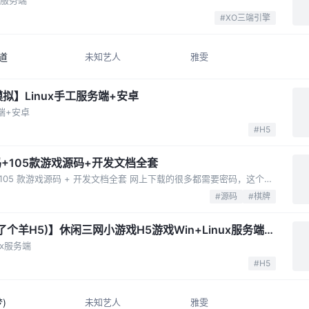
古服务端
#XO三端引擎
桜道
未知艺人
雅雯
拟】Linux手工服务端+安卓
端+安卓
#H5
码+105款游戏源码+开发文档全套
网狐 6.6 完整源码 + 内核源码 + 105 款游戏源码 + 开发文档全套 网上下载的很多都需要密码，这个是找了很久才找到的，这个版本相对比较全。 网上下载的版本带了很多临时文件，导致压缩包过大。这里我准备了一个 文件，来清理 VS 产...
#源码
#棋牌
个羊H5)】休闲三网小游戏H5游戏Win+Linux服务端
ux服务端
#H5
梦)
未知艺人
雅雯