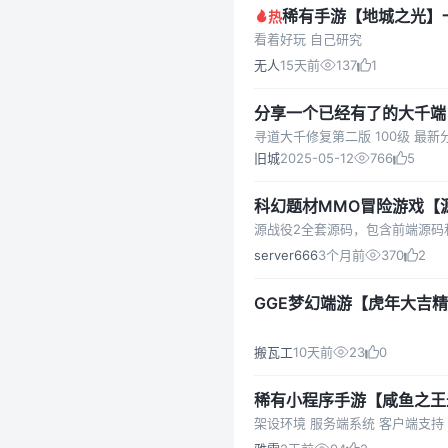
稀有手游【地城之光】
热
看着好玩 自己研究
无人
15天前
137
1
分享一个已经有了的大千端
寻道大千修复第二版 100级 最新
旧城
2025-05-12
766
5
科幻题材MMO冒险游戏【
源战役2全套源码，包含前端源码
server666
3个月前
370
2
GGE梦幻端游【虎年大吉精
教程
搬瓦工
10天前
23
0
稀有小程序手游【咸鱼之王最
台