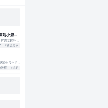
脑端小游戏
无偿分享发布
PC单机端游类的资源（例如：《无人》、《杀青》、《寂静岭》等，这种PC单机大作或电脑端小游戏类的资源）有需要的吗？ 如果有需要的可以带着游戏名来此贴留言，只要能找到本人都会无偿分享发布的。
作
#资源分享
最近折腾了个兵临，版本是随便下的，里面后台的陪玩管理中的模板管理一打开就报错，然后游戏配置里的陪玩配置也是空的，请各位大佬指教一二，万分感谢，一夜九次金枪不倒！！！！ 版本压缩包密码【三w点czymw点com】链接： 模板管理报错代码：
游教程
#求助