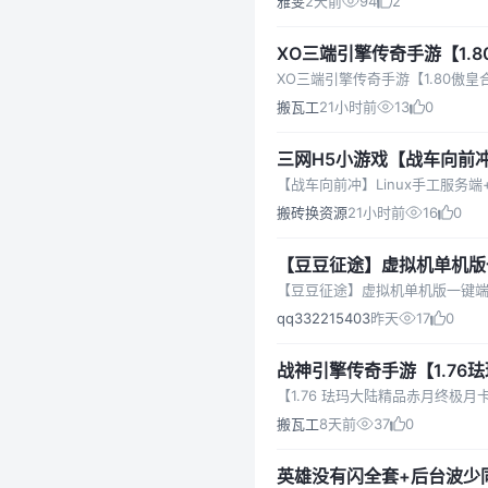
雅雯
2天前
94
2
XO三端引擎传奇手游【1.
皇神岛
XO三端引擎传奇手游【1.80傲
搬瓦工
21小时前
13
0
三网H5小游戏【战车向前冲
【战车向前冲】Linux手工服务端
搬砖换资源
21小时前
16
0
【豆豆征途】虚拟机单机版
qq332215403
昨天
17
0
战神引擎传奇手游【1.76
苹果双端+GM授权物品后
【1.76 珐玛大陆精品赤月终极月卡
搬瓦工
8天前
37
0
英雄没有闪全套+后台波少